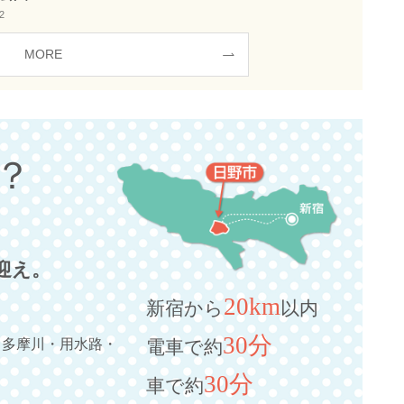
2
MORE
？
迎え。
20km
新宿から
以内
30分
・多摩川・用水路・
電車で約
30分
車で約