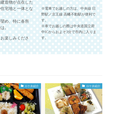
的建造物が点在した
※電車でお越しの方は、中央線 日
や住宅地と一体とな
野駅／京王線 高幡不動駅が便利で
す。
が望め、特に各所
※車でお越しの際は中央道国立府
では。
中ICからおよそ3分で市内に入りま
す。
をお楽しみくださ
ロケ弁紹介
ロケ弁紹介