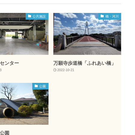
公共施設
橋・河川
センター
万願寺歩道橋「ふれあい橋」
3
2022-10-21
公園
公園