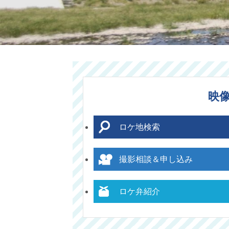
映
ロケ地検索
撮影相談＆申し込み
ロケ弁紹介