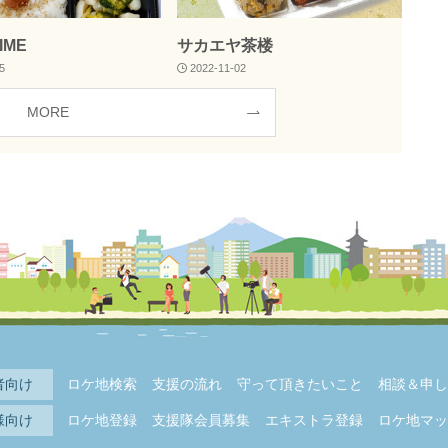
IME
サカエヤ茶楼
5
2022-11-02
MORE
者向け
ロケ地検索
支援の流れ
守って頂きたいこと
相談＆申し
様向け
ロケ地登録
支援隊会員募集
エキストラ登録
ロケ地マッ