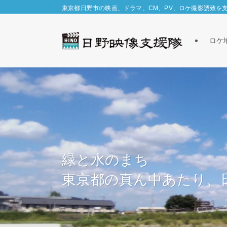
東京都日野市の映画、ドラマ、CM、PV、ロケ撮影誘致を
ロケ
緑と水のまち
東京都の真ん中あたり、