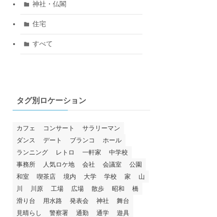
神社・仏閣
住宅
すべて
タグ別ロケーション
カフェ
コンサート
サラリーマン
ダンス
デート
ブランコ
ホール
ランニング
レトロ
一軒家
中学校
事務所
人気ロケ地
会社
会議室
公園
和室
喫茶店
境内
大学
学校
家
山
川
川原
工場
広場
散歩
昭和
橋
滑り台
用水路
発表会
神社
舞台
見晴らし
警察署
通勤
通学
遊具