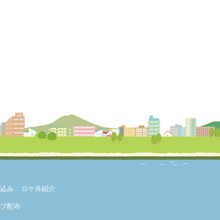
込み
ロケ弁紹介
プ配布