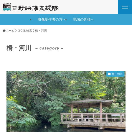
映像制作者の方へ
地域の皆様へ
ホーム
ロケ地検索
橋・河川
橋・河川
– category –
橋・河川