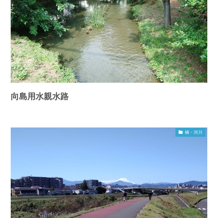
向島用水親水路
橋・河川