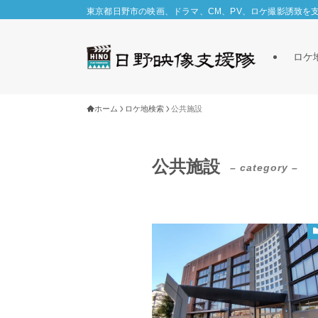
東京都日野市の映画、ドラマ、CM、PV、ロケ撮影誘致を
ロケ
ホーム
ロケ地検索
公共施設
公共施設
– category –