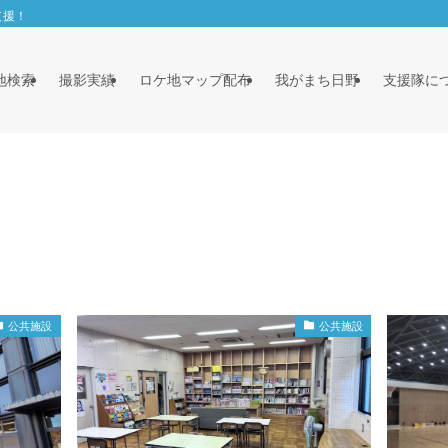
支援！
地検索
撮影実績
ロケ地マップ配布
我がまち日野
支援隊に
公共施設
公共施設