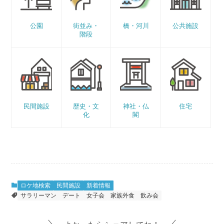
公園
街並み・
橋・河川
公共施設
階段
民間施設
歴史・文
神社・仏
住宅
化
閣
ロケ地検索
民間施設
新着情報
サラリーマン
デート
女子会
家族外食
飲み会