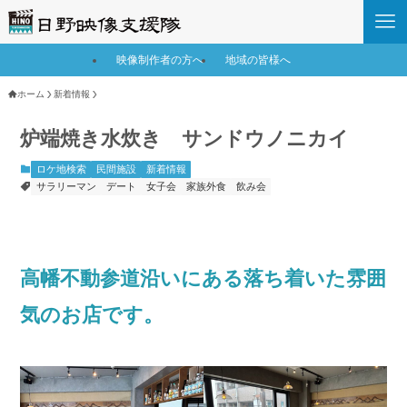
映像制作者の方へ
地域の皆様へ
ホーム
新着情報
炉端焼き水炊き サンドウノニカイ
ロケ地検索
民間施設
新着情報
サラリーマン
デート
女子会
家族外食
飲み会
高幡不動参道沿いにある落ち着いた雰囲
気のお店です。