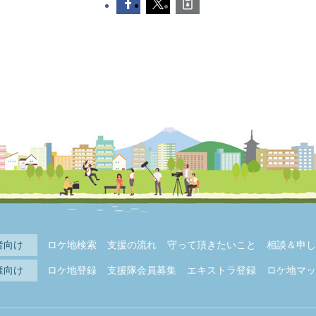
者向け
ロケ地検索
支援の流れ
守って頂きたいこと
相談＆申し
様向け
ロケ地登録
支援隊会員募集
エキストラ登録
ロケ地マッ