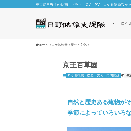
東京都日野市の映画、ドラマ、CM、PV、ロケ撮影誘致を
ロケ
ホーム
ロケ地検索
歴史・文化
京王百草園
ロケ地検索
歴史・文化
民間施設
和
自然と歴史ある建物が
季節によっていろいろ