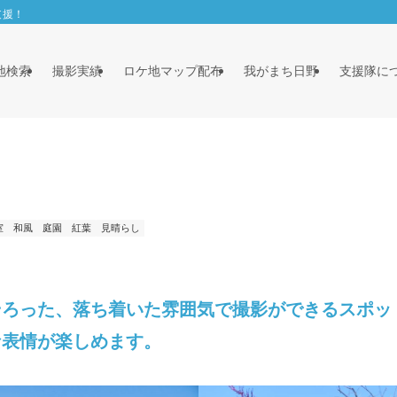
支援！
地検索
撮影実績
ロケ地マップ配布
我がまち日野
支援隊に
室
和風
庭園
紅葉
見晴らし
そろった、落ち着いた雰囲気で撮影ができるスポッ
な表情が楽しめます。