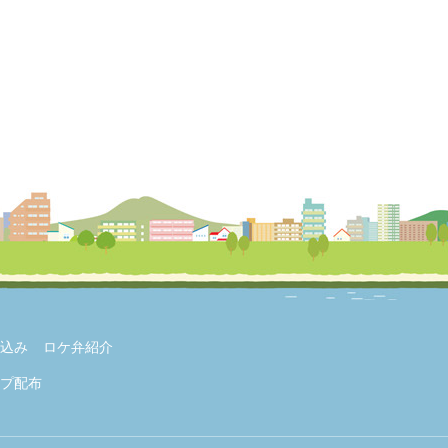
込み
ロケ弁紹介
プ配布