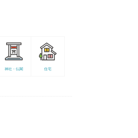
神社・仏閣
住宅