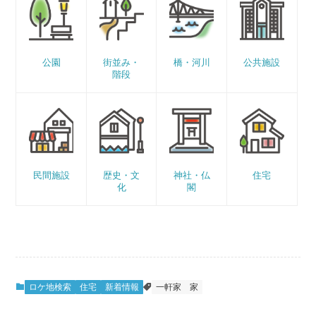
公園
街並み・
橋・河川
公共施設
階段
民間施設
歴史・文
神社・仏
住宅
化
閣
ロケ地検索
住宅
新着情報
一軒家
家