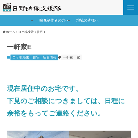
映像制作者の方へ
地域の皆様へ
ホーム
ロケ地検索
住宅
一軒家E
ロケ地検索
住宅
新着情報
一軒家
家
現在居住中のお宅です。
下見のご相談につきましては、日程に
余裕をもってご連絡ください。