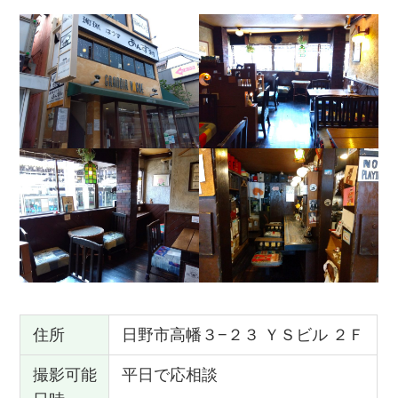
住所
日野市高幡３−２３ ＹＳビル ２Ｆ
撮影可能
平日で応相談