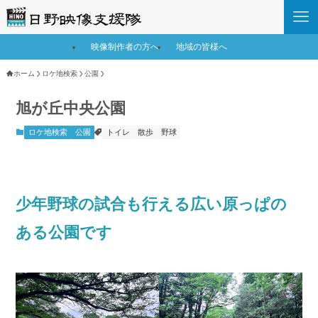
映像制作者の方へ
地域の皆様へ
ホーム
ロケ地検索
公園
旭が丘中央公園
ロケ地検索
公園
トイレ
散歩
野球
少年野球の試合も行える広い原っぱの
ある公園です