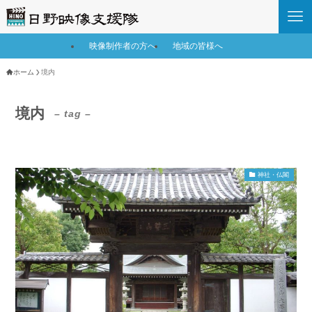
映像制作者の方へ
地域の皆様へ
ホーム
境内
境内
– tag –
神社・仏閣